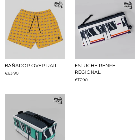
BAÑADOR OVER RAIL
ESTUCHE RENFE
REGIONAL
Precio
€63,90
habitual
Precio
€17,90
habitual