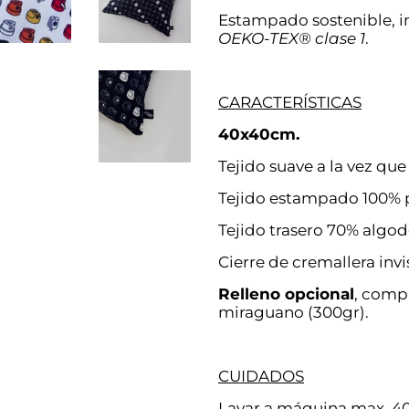
Estampado sostenible, i
OEKO-TEX® clase 1
.
CARACTERÍSTICAS
40x40cm.
Tejido suave a la vez que 
Tejido estampado 100% p
Tejido trasero 70% algod
Cierre de cremallera invi
Relleno opcional
, comp
miraguano (300gr).
CUIDADOS
Lavar a máquina max. 40