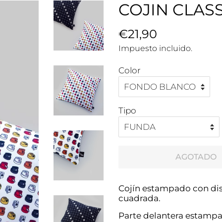
COJIN CLAS
Precio
€21,90
Precio
habitual
de
Impuesto incluido.
venta
Color
Tipo
AGOTADO
Cojín estampado con dis
cuadrada.
Parte delantera estampad