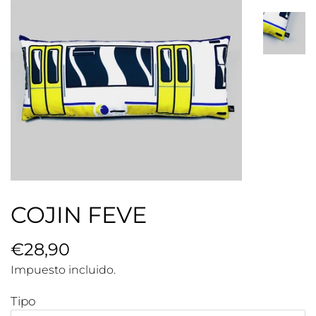
COJIN FEVE
Precio
€28,90
Precio
habitual
de
Impuesto incluido.
venta
Tipo