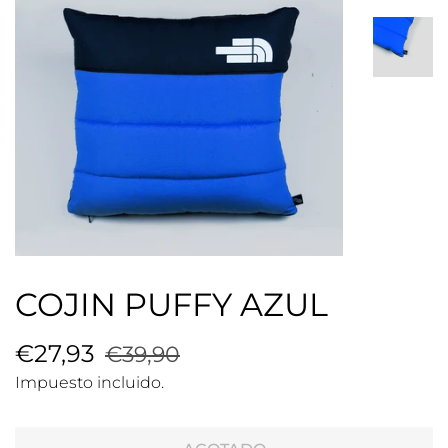
COJIN PUFFY AZUL
Precio
€27,93
Precio
€39,90
habitual
de
Impuesto incluido.
venta