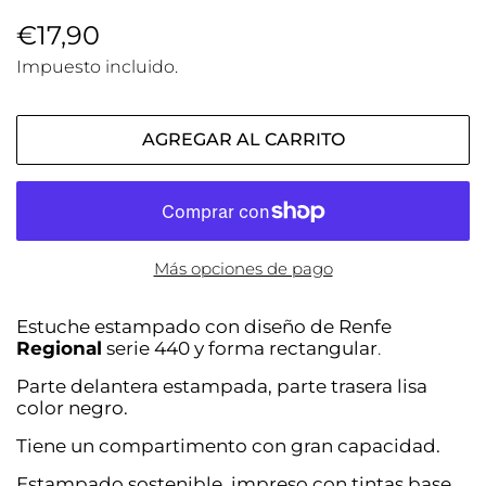
Precio
€17,90
Precio
habitual
de
Impuesto incluido.
venta
AGREGAR AL CARRITO
Más opciones de pago
Estuche estampado con diseño de
Renfe
Regional
serie 440 y forma rectangular
.
Parte delantera estampada, parte trasera lisa
color negro.
Tiene un compartimento con gran capacidad.
Estampado sostenible, impreso con tintas base