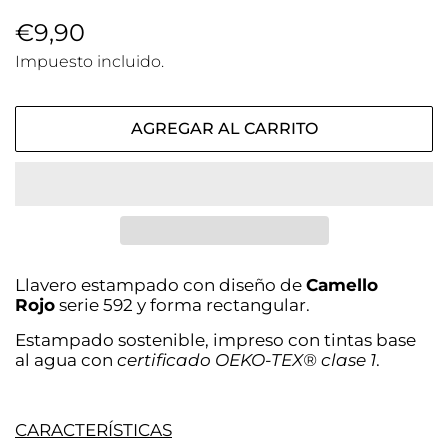
Precio
€9,90
Precio
habitual
de
Impuesto incluido.
venta
AGREGAR AL CARRITO
Llavero estampado con diseño de
Camello
Rojo
serie 592 y forma rectangular.
Estampado sostenible, impreso con tintas base
al agua con
certificado OEKO-TEX® clase 1
.
CARACTERÍSTICAS