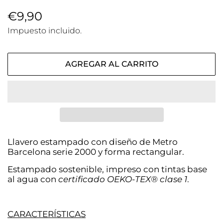
Precio
€9,90
Precio
habitual
de
Impuesto incluido.
venta
AGREGAR AL CARRITO
Llavero estampado con diseño de
Metro
Barcelona
serie 2000 y forma rectangular.
Estampado sostenible, impreso con tintas base
al agua con
certificado OEKO-TEX® clase 1
.
CARACTERÍSTICAS