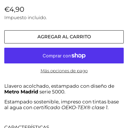
Precio
€4,90
Precio
habitual
de
Impuesto incluido.
venta
AGREGAR AL CARRITO
Más opciones de pago
Llavero acolchado, estampado con diseño de
Metro Madrid
serie 5000.
Estampado sostenible, impreso con tintas base
al agua con
certificado OEKO-TEX® clase 1
.
CARACTERÍSTICAS