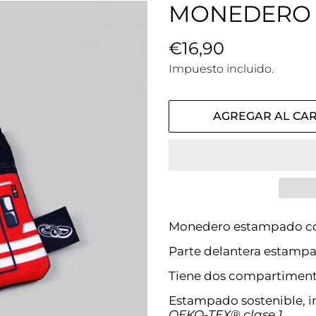
MONEDERO 
Precio
€16,90
Precio
habitual
de
Impuesto incluido.
venta
AGREGAR AL CAR
Monedero estampado co
Parte delantera estampad
Tiene dos compartimento
Estampado sostenible, i
OEKO-TEX® clase 1
.