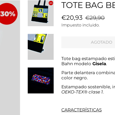
TOTE BAG B
Precio
€20,93
Precio
€29,90
habitual
de
Impuesto incluido.
venta
AGOTADO
Tote bag estampado esti
Bahn modelo
Gisela
.
Parte delantera combina 
color negro.
Estampado sostenible, i
OEKO-TEX® clase 1
.
CARACTERÍSTICAS