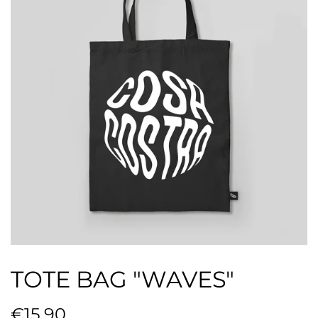
TOTE BAG "WAVES"
Precio
€15,90
Precio