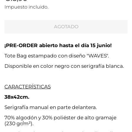
habitual
de
Impuesto incluido.
venta
AGOTADO
¡PRE-ORDER abierto hasta el día 15 junio!
Tote Bag estampado con diseño "WAVES".
Disponible en color negro con serigrafía blanca.
CARACTERÍSTICAS
38x42cm.
Serigrafía manual en parte delantera.
70% algodón y 30% poliéster
de alto gramaje
(230 gr/m²).